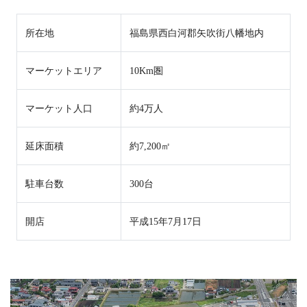
所在地
福島県西白河郡矢吹街八幡地内
マーケットエリア
10Km圏
マーケット人口
約4万人
延床面積
約7,200㎡
駐車台数
300台
開店
平成15年7月17日