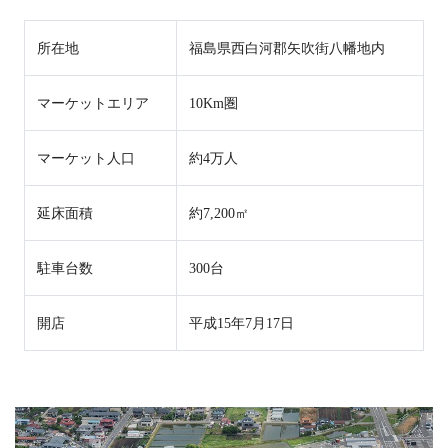
所在地
福島県西白河郡矢吹街八幡地内
マーケットエリア
10Km圏
マーケット人口
約4万人
延床面積
約7,200㎡
駐車台数
300台
開店
平成15年7月17日